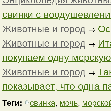
свинки с воодушевлени
Животные и город
Ос
→
Животные и город
Ит
→
покупаем одну морскую
Животные и город
Та
→
показывает, что одна п
Теги:
свинка
,
мочь
,
морско