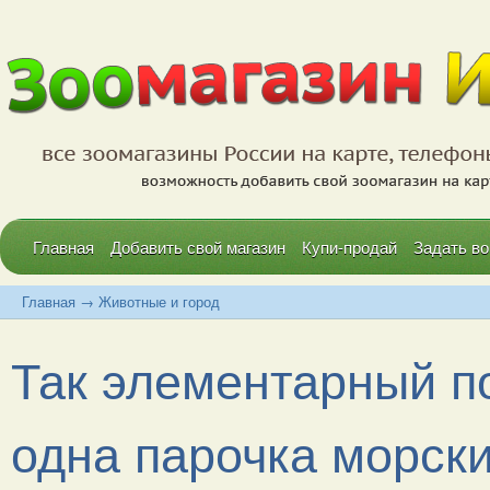
Главная
Добавить свой магазин
Купи-продай
Задать во
Главная
→
Животные и город
Так элементарный по
одна парочка морских.