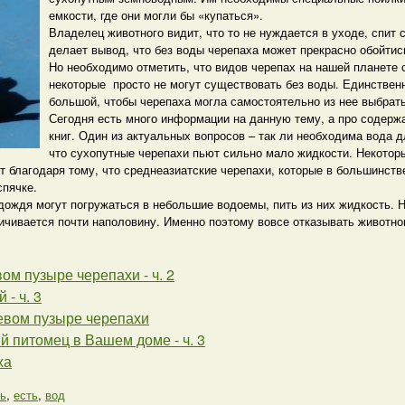
емкости, где они могли бы «купаться».
Владелец животного видит, что то не нуждается в уходе, спит 
делает вывод, что без воды черепаха может прекрасно обойтис
Но необходимо отметить, что видов черепах на нашей планете
некоторые просто не могут существовать без воды. Единствен
большой, чтобы черепаха могла самостоятельно из нее выбрать
Сегодня есть много информации на данную тему, а про содерж
книг. Один из актуальных вопросов – так ли необходима вода д
что сухопутные черепахи пьют сильно мало жидкости. Некотор
т благодаря тому, что среднеазиатские черепахи, которые в большинст
спячке.
ождя могут погружаться в небольшие водоемы, пить из них жидкость. Н
ичивается почти наполовину. Именно поэтому вовсе отказывать животно
ом пузыре черепахи - ч. 2
 - ч. 3
евом пузыре черепахи
й питомец в Вашем доме - ч. 3
ха
ь
,
есть
,
вод