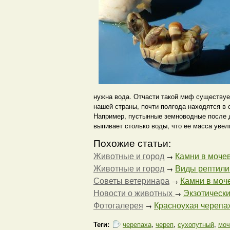
нужна вода. Отчасти такой миф существуе
нашей страны, почти полгода находятся в 
Например, пустынные земноводные после д
выпивает столько воды, что ее масса увел
Похожие статьи:
Животные и город
Камни в мочев
→
Животные и город
Виды рептилий
→
Советы ветеринара
Камни в моч
→
Новости о животных
Экзотически
→
Фотогалерея
Красноухая черепа
→
Теги:
черепаха
,
череп
,
сухопутный
,
моч