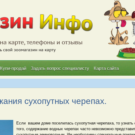
Купи-продай
Задать вопрос специалисту
Карта сайта
ания сухопутных черепах.
Если вашем доме поселилась сухопутная черепаха, то узнать 
того, содержание водных черепах часто невозможно представит
сухопутным земноводным. Им необходимы специальные поилки 