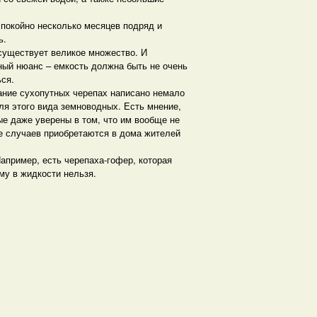
спокойно несколько месяцев подряд и
ь.
 существует великое множество. И
ный нюанс – емкость должна быть не очень
ся.
ание сухопутных черепах написано немало
ля этого вида земноводных. Есть мнение,
ые даже уверены в том, что им вообще не
ве случаев приобретаются в дома жителей
апример, есть черепаха-гофер, которая
му в жидкости нельзя.