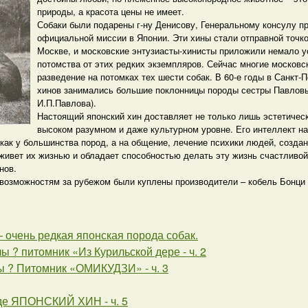
природы, а красота цены не имеет.
Собаки были подарены г-ну Денисову, Генеральному консулу п
официальной миссии в Японии. Эти хины стали отправной точк
Москве, и московские энтузиасты-хинисты приложили немало у
потомства от этих редких экземпляров. Сейчас многие московс
разведение на потомках тех шести собак. В 60-е годы в Санкт-
хинов занимались большие поклонницы породы сестры Павловы
И.П.Павлова).
Настоящий японский хин доставляет не только лишь эстетичес
высоком разумном и даже культурном уровне. Его интеллект на
 как у большинства пород, а на общение, лечение психики людей, созда
живет их жизнью и обладает способностью делать эту жизнь счастливой 
нов.
возможностям за рубежом были куплены производители – кобель Бонци и
очень редкая японская порода собак.
ы ? питомник «Из Курильской дере - ч. 2
ы ? Питомник «ОМИКУДЗИ» - ч. 3
де ЯПОНСКИЙ ХИН - ч. 5