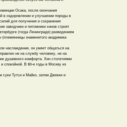
ровинции Осака, после окончания
ой в оздоровлении и улучшении породы в
силий для получения и сохранения
кие заводчики и питомники хинов строят
Петербурге (тогда Ленинграде) разведением
 (племянницы знаменитого академика
кое наслаждение, он умеет общаться на
правлен не на службу человеку, не на
ние душевного комфорта. Хин столетиями
и спокойной. В 80-е годы в Москву из
 суки Тутси и Майко, затем Джекки и