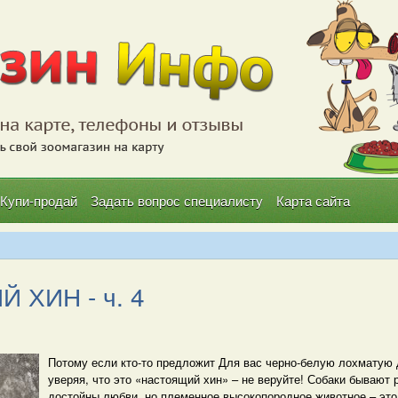
Купи-продай
Задать вопрос специалисту
Карта сайта
 ХИН - ч. 4
Потому если кто-то предложит Для вас черно-белую лохматую 
уверяя, что это «настоящий хин» – не веруйте! Собаки бывают 
достойны любви, но племенное высокопородное животное – это