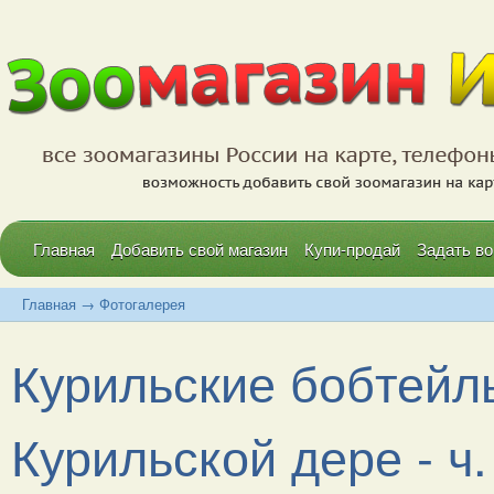
Главная
Добавить свой магазин
Купи-продай
Задать во
Главная
→
Фотогалерея
Курильские бобтейл
Курильской дере - ч.