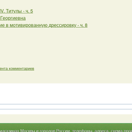
V. Титулы - ч. 5
 Георгиевна
е в мотивированную дрессировку - ч. 8
ента комментариев
газинах Москвы и городов России, телефоны, адреса, схема прое