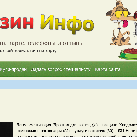
Купи-продай
Задать вопрос специалисту
Карта сайта
Дегельментизация (Дронтал для кошек, $2) + вакцина (Квадрике
отметками о вакцинации ($3) + услуги ветврача ($3) =
$21
Если 
государства, в каком он рожден, то к стоимости прибавляется 