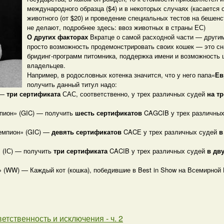
международного образца ($4) и в некоторых случаях (касается
животного (от $20) и проведение специальных тестов на бешенс
не делают, подробнее здесь: ввоз животных в страны ЕС)
О других факторах
Вкратце о самой расходной части — другим
просто возможность продемонстрировать своих кошек — это сн
бридинг-программ питомника, поддержка имени и возможность 
владельцев.
Например, в родословных котенка значится, что у него папа«
Ев
получить данный титул надо:
 —
три сертификата
САС, соответственно, у трех различных судей
на тр
пион» (GIC) — получить
шесть сертификатов
CAGCIB у трех различны
емпион» (GIC) —
девять сертификатов
CACЕ у трех различных судей
в
 (IС) — получить
три сертификата
CACIB у трех различных судей
в дв
 (WW) — Каждый кот (кошка), победившие в Best in Show на Всемирной
ветственность и исключения - ч. 2