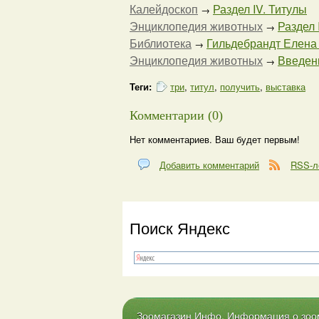
Калейдоскоп
Раздел IV. Титулы
→
Энциклопедия животных
Раздел I
→
Библиотека
Гильдебрандт Елена
→
Энциклопедия животных
Введени
→
Теги:
три
,
титул
,
получить
,
выставка
Комментарии (0)
Нет комментариев. Ваш будет первым!
Добавить комментарий
RSS-л
Поиск Яндекс
Зоомагазин Инфо. Информация о зоома