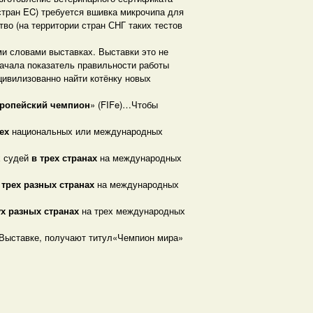
 стран EC) требуется вшивка микрочипа для
тво (на территории стран СНГ таких тестов
и словами выставках. Выставки это не
ачала показатель правильности работы
цивилизованно найти котёнку новых
ропейский чемпион
» (FIFe)…Чтобы
ех
национальных или международных
х судей
в трех странах
на международных
 трех разных странах
на международных
ух разных странах
на трех международных
 Выставке, получают титул«Чемпион мира»