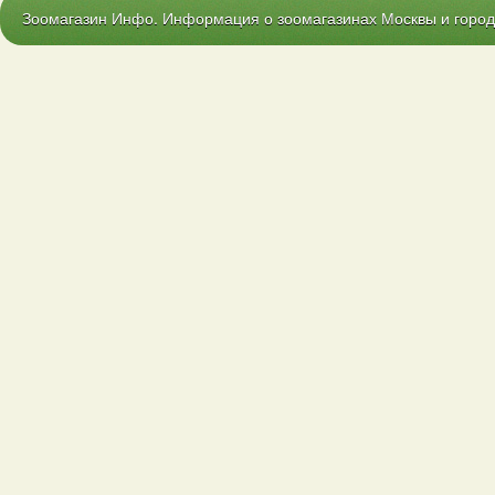
Зоомагазин Инфо. Информация о зоомагазинах Москвы и городо