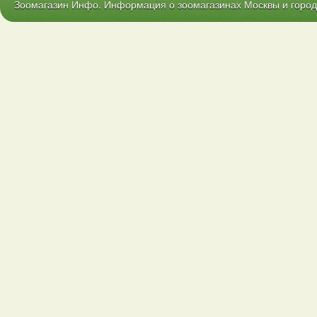
Зоомагазин Инфо. Информация о зоомагазинах Москвы и городо