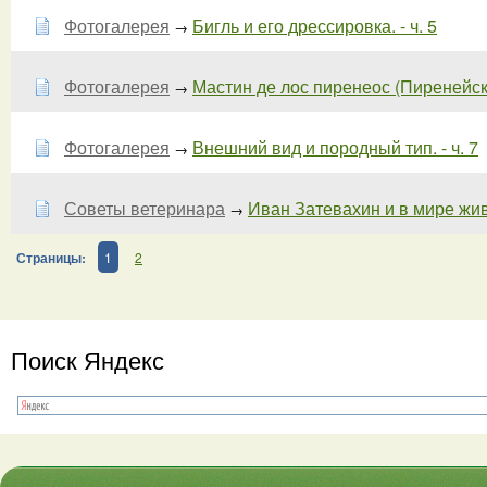
Фотогалерея
Бигль и его дрессировка. - ч. 5
→
Фотогалерея
Мастин де лос пиренеос (Пиренейски
→
Фотогалерея
Внешний вид и породный тип. - ч. 7
→
Советы ветеринара
Иван Затевахин и в мире жив
→
Страницы:
1
2
Поиск Яндекс