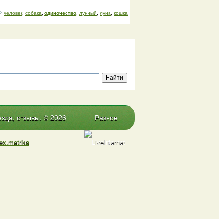
человек
,
собака
,
одиночество
,
лунный
,
луна
,
кошка
зда, отзывы. © 2026
Разное