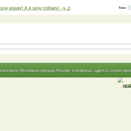
очу кошку! А я хочу собаку! - ч. 2
Теги:
газинах Москвы и городов России, телефоны, адреса, схема прое