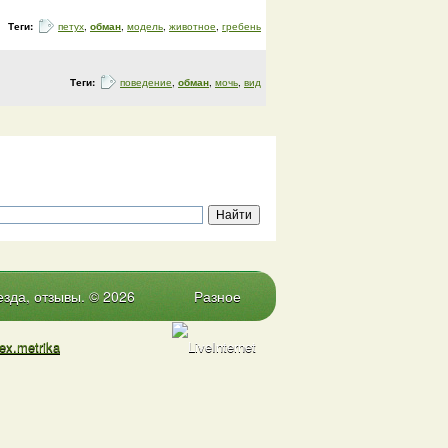
Теги:
петух
,
обман
,
модель
,
животное
,
гребень
Теги:
поведение
,
обман
,
мочь
,
вид
зда, отзывы. © 2026
Разное