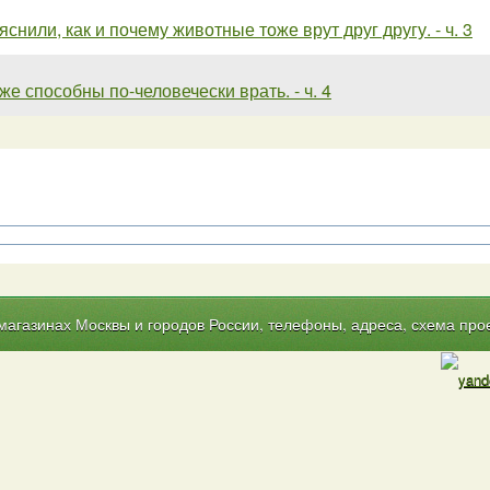
снили, как и почему животные тоже врут друг другу. - ч. 3
е способны по-человечески врать. - ч. 4
газинах Москвы и городов России, телефоны, адреса, схема прое