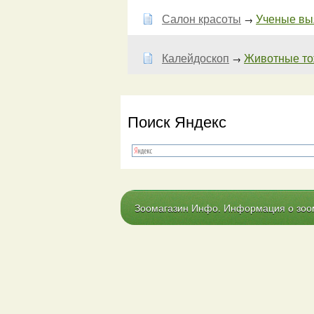
Салон красоты
Ученые выя
→
Калейдоскоп
Животные тож
→
Поиск Яндекс
Зоомагазин Инфо. Информация о зоома