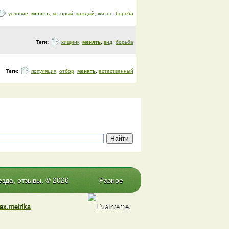
условие
,
менять
,
который
,
каждый
,
жизнь
,
борьба
Теги:
хищник
,
менять
,
вид
,
борьба
Теги:
популяция
,
отбор
,
менять
,
естественный
зда, отзывы. © 2026
Разное