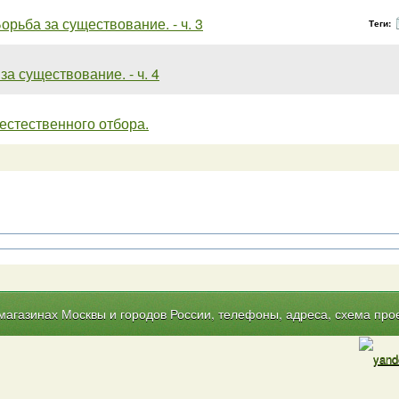
орьба за существование. - ч. 3
Теги:
за существование. - ч. 4
естественного отбора.
газинах Москвы и городов России, телефоны, адреса, схема прое