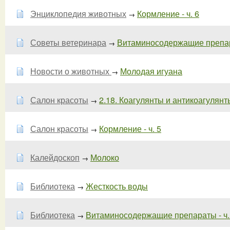
Энциклопедия животных
Кормление - ч. 6
→
Советы ветеринара
Витаминосодержащие препара
→
Новости о животных
Молодая игуана
→
Салон красоты
2.18. Коагулянты и антикоагулянты 
→
Салон красоты
Кормление - ч. 5
→
Калейдоскоп
Молоко
→
Библиотека
Жесткость воды
→
Библиотека
Витаминосодержащие препараты - ч.
→