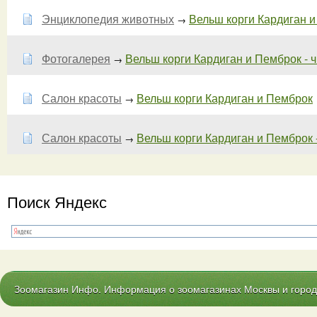
Энциклопедия животных
Вельш корги Кардиган и 
→
Фотогалерея
Вельш корги Кардиган и Пемброк - ч
→
Салон красоты
Вельш корги Кардиган и Пемброк
→
Салон красоты
Вельш корги Кардиган и Пемброк -
→
Поиск Яндекс
Зоомагазин Инфо. Информация о зоомагазинах Москвы и городо