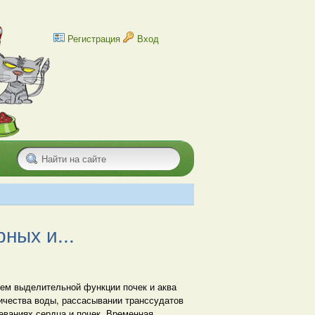
Регистрация
Вход
ных и...
лем выделительной функции почек и аква
ичества воды, рассасывании транссудатов
леваниях сердца и почек. Временная