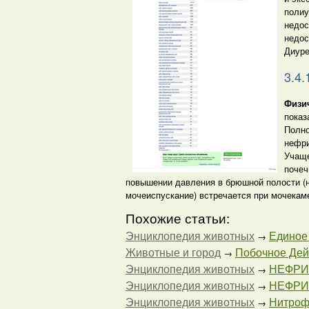
полиу
недос
недос
Диуре
3.4.
Физи
показ
Полно
нефри
Учаще
почеч
повышении давления в брюшной полости (н
мочеиспускание) встречается при мочекаме
Похожие статьи:
Энциклопедия животных
Единое 
→
Животные и город
Побочное Дей
→
Энциклопедия животных
НЕФРИ
→
Энциклопедия животных
НЕФРИТ
→
Энциклопедия животных
Нитрофу
→