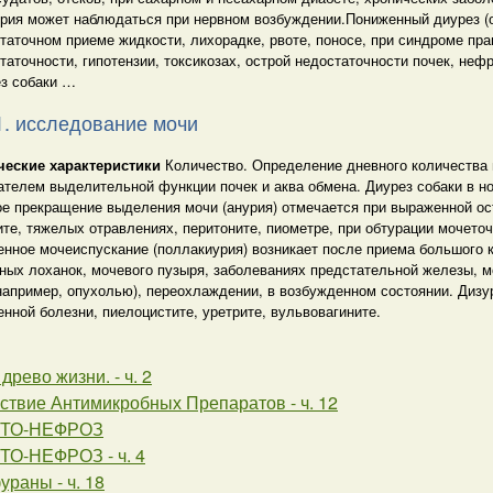
рия может наблюдаться при нервном возбуждении.Пониженный диурез (
таточном приеме жидкости, лихорадке, рвоте, поносе, при синдроме пр
таточности, гипотензии, токсикозах, острой недостаточности почек, нефр
з собаки …
1. исследование мочи
ческие характеристики
Количество. Определение дневного количества 
ателем выделительной функции почек и аква обмена. Диурез собаки в но
е прекращение выделения мочи (анурия) отмечается при выраженной ос
те, тяжелых отравлениях, перитоните, пиометре, при обтурации мочето
нное мочеиспускание (поллакиурия) возникает после приема большого 
ных лоханок, мочевого пузыря, заболеваниях предстательной железы, м
апример, опухолью), переохлаждении, в возбужденном состоянии. Дизу
нной болезни, пиелоцистите, уретрите, вульвовагините.
древо жизни. - ч. 2
ствие Антимикробных Препаратов - ч. 12
ТО-НЕФРОЗ
О-НЕФРОЗ - ч. 4
раны - ч. 18