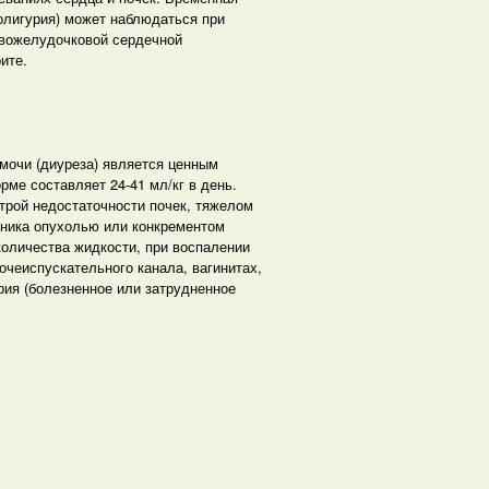
олигурия) может наблюдаться при
авожелудочковой сердечной
ите.
мочи (диуреза) является ценным
рме составляет 24-41 мл/кг в день.
трой недостаточности почек, тяжелом
чника опухолью или конкрементом
количества жидкости, при воспалении
очеиспускательного канала, вагинитах,
рия (болезненное или затрудненное