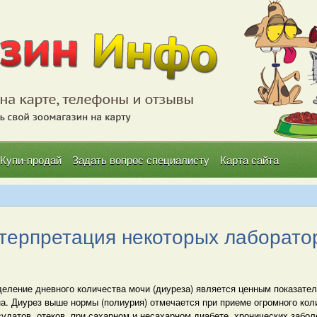
Купи-продай
Задать вопрос специалисту
Карта сайта
нтерпретация некоторых лаборатор
еление дневного количества мочи (диуреза) является ценным показате
а. Диурез выше нормы (полиурия) отмечается при приеме огромного кол
судатов, отеков, при сахарном и несахарном диабете, хронических забо