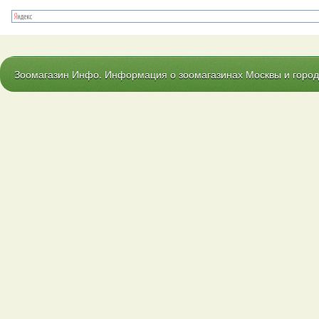
Зоомагазин Инфо. Информация о зоомагазинах Москвы и городо