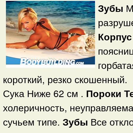
Зубы
М
разруш
Корпу
поясни
горбата
короткий, резко скошенный.
Сука Ниже 62 см .
Пороки
Т
холеричность, неуправляема
сучьем типе.
Зубы
Все откл