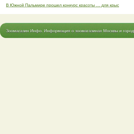
В Южной Пальмире прошел конкурс красоты … для крыс
Зоомагазин Инфо. Информация о зоомагазинах Москвы и городо