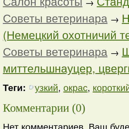
Салон красоты
Станд
→
Советы ветеринара
Н
→
(Немецкий охотничий тер
Советы ветеринара
Ш
→
миттельшнауцер, цвергш
Теги:
узкий
,
окрас
,
коротки
Комментарии (0)
Нет комментариев. Ваш буде