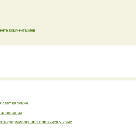
ента комментариев
 свет капуцин.
Филиппинах
ать формирование привычек у крыс