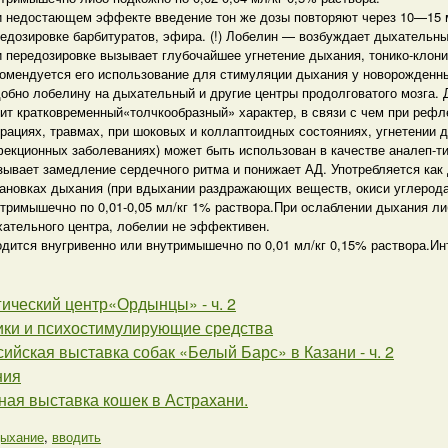
 недостающем эффекте введение тон же дозы повторяют через 10—15 м
едозировке барбитуратов, эфира. (!) Лобелин — возбуждает дыхательны
 передозировке вызывает глубочайшее угнетение дыхания, тонико-клони
омендуется его использование для стимуляции дыхания у новорожденных
обно лобелину на дыхательный и другие центры продолговатого мозга. 
ит кратковременный«толчкообразный» характер, в связи с чем при рефл
рациях, травмах, при шоковых и коллаптоидных состояниях, угнетении 
екционных заболеваниях) может быть использован в качестве аналеп-тик
ывает замедление сердечного ритма и понижает АД. Употребляется как
ановках дыхания (при вдыхании раздражающих веществ, окиси углерода 
тримышечно по 0,01-0,05 мл/кг 1% раствора.При ослаблении дыхания ли
ательного центра, лобелии не эффективен.
дится внугривенно или внутримышечно по 0,01 мл/кг 0,15% раствора.И
ический центр«Ордынцы» - ч. 2
тики и психостимулирующие средства
ийская выставка собак «Белый Барс» в Казани - ч. 2
ния
ая выставка кошек в Астрахани.
ыхание
,
вводить