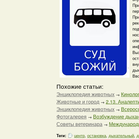
При
пер
При
рек
под
нос
опе
инф
Выз
ост
вну
дых
Вво
Похожие статьи:
Энциклопедия животных
Кинолог
→
Животные и город
2.13. Аналеп
→
Энциклопедия животных
Всеросс
→
Фотогалерея
Возбуждение дыха
→
Советы ветеринара
Международн
→
Теги:
центр
,
остановка
,
дыхательный
,
д