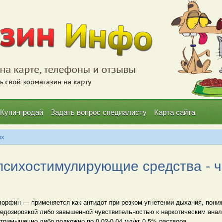
Купи-продай
Задать вопрос специалисту
Карта сайта
ых
 психостимулирующие средства - ч
орфин — применяется как антидот при резком угнетении дыхания, пони
едозировкой либо завышенной чувствительностью к наркотическим анал
тримышечно либо подкожно по 0,02-0,04 мл/кг 0,5% раствора.