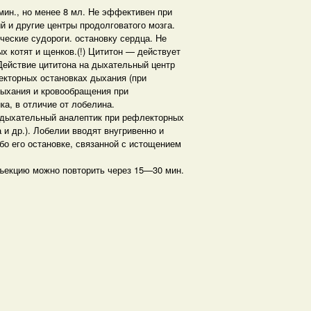
ин., но менее 8 мл. Не эффективен при
й и другие центры продолговатого мозга.
ческие судороги. остановку сердца. Не
 котят и щенков.(!) Цититон — действует
Действие цититона на дыхательный центр
екторных остановках дыхания (при
дыхания и кровообращения при
а, в отличие от лобелина.
 дыхательный аналептик при рефлекторных
и др.). Лобелии вводят внугривенно и
бо его остановке, связанной с истощением
нъекцию можно повторить через 15—30 мин.