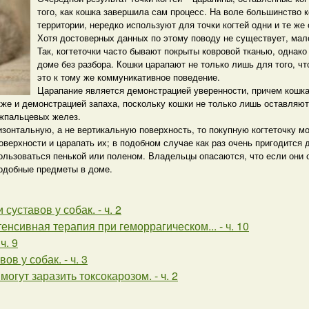
того, как кошка завершила сам процесс. На воле большинство 
территории, нередко используют для точки когтей одни и те же
Хотя достоверных данных по этому поводу не существует, мало
Так, когтеточки часто бывают покрыты ковровой тканью, однако
доме без разбора. Кошки царапают не только лишь для того, чт
это к тому же коммуникативное поведение.
Царапание является демонстрацией уверенности, причем кошка 
же и демонстрацией запаха, поскольку кошки не только лишь оставляют
жпальцевых желез.
изонтальную, а не вертикальную поверхность, то покупную когтеточку 
оверхности и царапать их; в подобном случае как раз очень пригодится
ользоваться пенькой или поленом. Владельцы опасаются, что если они о
подобные предметы в доме.
 суставов у собак. - ч. 2
тенсивная терапия при геморрагическом... - ч. 10
ч. 9
ов у собак. - ч. 3
могут заразить токсокарозом. - ч. 2