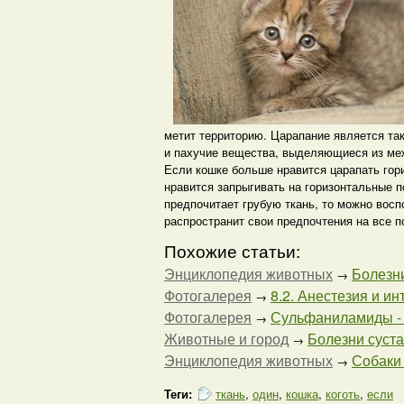
метит территорию. Царапание является так
и пахучие вещества, выделяющиеся из ме
Если кошке больше нравится царапать гор
нравится запрыгивать на горизонтальные п
предпочитает грубую ткань, то можно восп
распространит свои предпочтения на все 
Похожие статьи:
Энциклопедия животных
Болезни
→
Фотогалерея
8.2. Анестезия и ин
→
Фотогалерея
Сульфаниламиды - 
→
Животные и город
Болезни сустав
→
Энциклопедия животных
Собаки 
→
Теги:
ткань
,
один
,
кошка
,
коготь
,
если