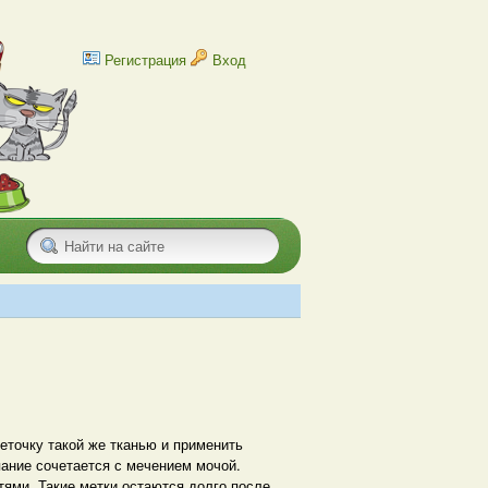
Регистрация
Вход
теточку такой же тканью и применить
ание сочетается с мечением мочой.
тями. Такие метки остаются долго после