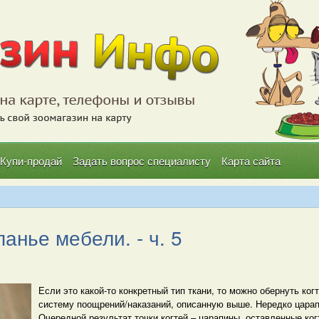
Купи-продай
Задать вопрос специалисту
Карта сайта
панье мебели. - ч. 5
Если это какой-то конкретный тип ткани, то можно обернуть ког
систему поощрений/наказаний, описанную выше. Нередко царап
Очередной результат точки когтей – царапины, оставленные ког