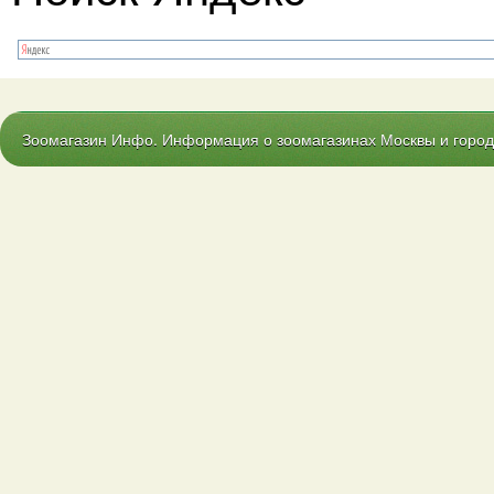
Зоомагазин Инфо. Информация о зоомагазинах Москвы и городо