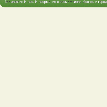
Зоомагазин Инфо. Информация о зоомагазинах Москвы и городо