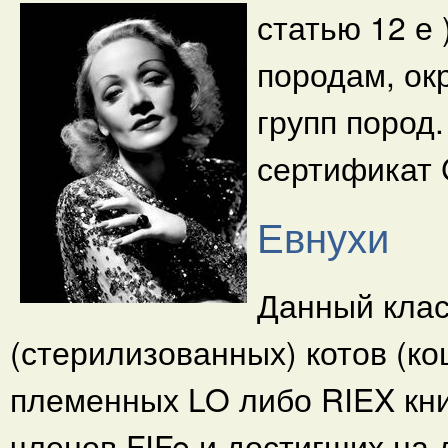
статью 12 е 
породам, ок
групп пород
сертификат 
Евнухи
Данный клас
(стерилизованных) котов (ко
племенных LO либо RIEX кн
членов FIFe и достигших на 