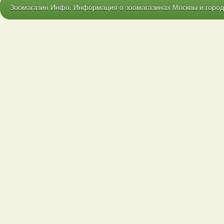
Зоомагазин Инфо. Информация о зоомагазинах Москвы и городо