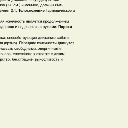
ов ( 20 см ) и меньше, должны быть
вляет 2:1.
Телосложение
Гармоническое и
няя конечность является продолжением
 сдержан и недоверчив с чужими.
Пороки
чки, способствующие движению собаки,
ия (прямо). Передние конечности движутся
назвать свободными, энергичными,
рьера, способного к схватке с диким
орство, бесстрашие, выносливость и