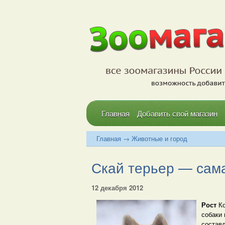
Главная
Добавить свой магазин
Главная
→
Животные и город
Скай терьер — самая
12 декабря 2012
Рост
К
собаки 
составл