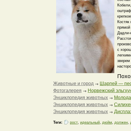
Кобели,
оштраф
крепкое
Костяк 
прямой 
Дадли-н
Рассто
произво
с хоро
легким
зверем 
настор
Похо
Животные и город
Шарпей — песч
→
Фотогалерея
Норвежский эльгхун
→
Энциклопедия животных
Молодая
→
Энциклопедия животных
Силихем
→
Энциклопедия животных
Дисплаз
→
Теги:
рост
,
идеальный
,
дюйм
,
должен
,