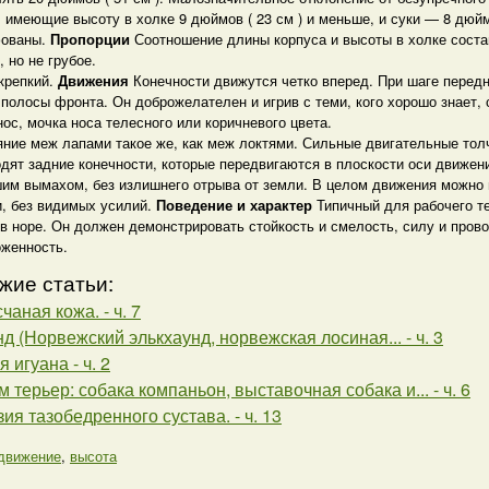
 имеющие высоту в холке 9 дюймов ( 23 см ) и меньше, и суки — 8 дюйм
ованы.
Пропорции
Соотношение длины корпуса и высоты в холке соста
, но не грубое.
крепкий.
Движения
Конечности движутся четко вперед. При шаге перед
полосы фронта. Он доброжелателен и игрив с теми, кого хорошо знает,
ос, мочка носа телесного или коричневого цвета.
яние меж лапами такое же, как меж локтями. Сильные двигательные тол
дят задние конечности, которые передвигаются в плоскости оси движен
шим вымахом, без излишнего отрыва от земли. В целом движения можно 
и, без видимых усилий.
Поведение и характер
Типичный для рабочего те
в норе. Он должен демонстрировать стойкость и смелость, силу и пров
оженность.
жие статьи:
аная кожа. - ч. 7
д (Норвежский элькхаунд, норвежская лосиная... - ч. 3
 игуана - ч. 2
 терьер: собака компаньон, выставочная собака и... - ч. 6
ия тазобедренного сустава. - ч. 13
движение
,
высота