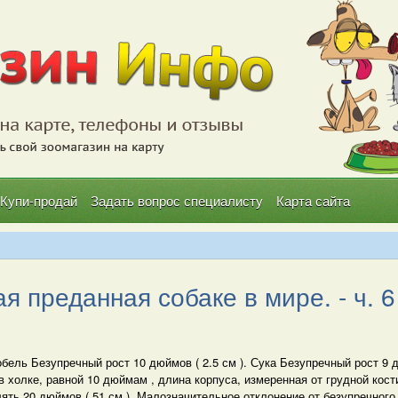
Купи-продай
Задать вопрос специалисту
Карта сайта
 преданная собаке в мире. - ч. 6
обель Безупречный рост 10 дюймов ( 2.5 см ). Сука Безупречный рост 9 
в холке, равной 10 дюймам , длина корпуса, измеренная от грудной кос
ять 20 дюймов ( 51 см ). Малозначительное отклонение от безупречного 