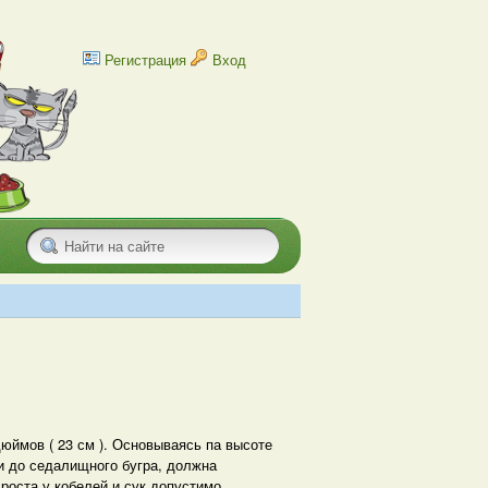
Регистрация
Вход
дюймов ( 23 см ). Основываясь па высоте
ти до седалищного бугра, должна
роста у кобелей и сук допустимо.