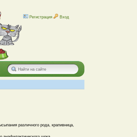
Регистрация
Вход
4
сыпания различного рода, крапивница,
бо анафилактического шока.