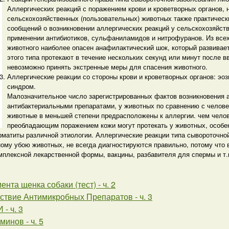
Аллергических реакций с поражением крови и кроветворных органов, 
сельскохозяйственных (пользовательных) животных также практическ
сообщений о возникновении аллергических реакций у сельскохозяйст
применении антибиотиков, сульфаниламидов и нитрофуранов. Из всех
животного наиболее опасен анафилактический шок, который развивае
этого типа протекают в течение нескольких секунд или минут после вв
невозможно принять экстренные меры для спасения животного.
Аллергические реакции со стороны крови и кроветворных органов: эо
синдром.
Малозначительное число зарегистрированных фактов возникновения 
антибактериальными препаратами, у животных по сравнению с человек
животные в меньшей степени предрасположены к аллергии. чем челове
преобладающим поражением кожи могут протекать у животных, особ
матиты различной этиологии. Аллергические реакции типа сывороточно
ному убою животных, не всегда диагностируются правильно, потому что
омплексной лекарственной формы, вакцины, разбавителя для спермы и т.
нта щенка собаки (тест) - ч. 2
ствие Антимикробных Препаратов - ч. 3
- ч. 3
минов - ч. 5