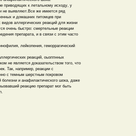
не приводящих к летальному исходу, у
и не выявляют.Все же имеется ряд
венных и домашних питомцев при
 видов аллергических реакций для жизни
тся очень быстро: смертельные реакции
едения препарата, и в связи с этим часто
зинофилия, лейкопения, геморрагический
аллергических реакций, оызппнных
ом не является доказательством того, что
к. Так, например, реакции с
енно с темным шерстным покровом
й болезни и анафилактического шока, даже
 вызвавший реакцию препарат мог быть
п.