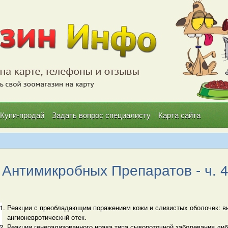
Купи-продай
Задать вопрос специалисту
Карта сайта
Антимикробных Препаратов - ч. 
Реакции с преобладающим поражением кожи и слизистых оболочек: вы
ангионевротическнй отек.
Реакции генерализованного нрава типа сывороточной заболевания ли