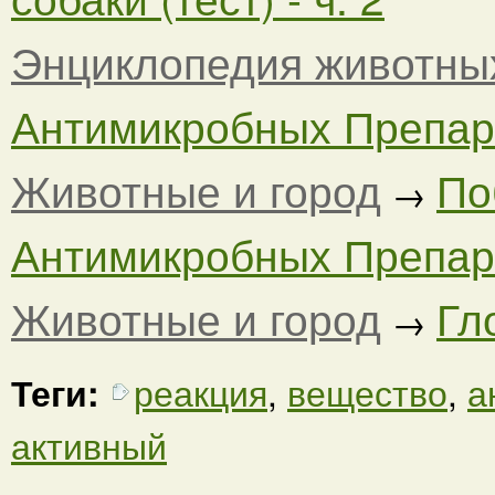
Энциклопедия животны
Антимикробных Препара
Животные и город
По
→
Антимикробных Препара
Животные и город
Гл
→
Теги:
реакция
,
вещество
,
а
активный