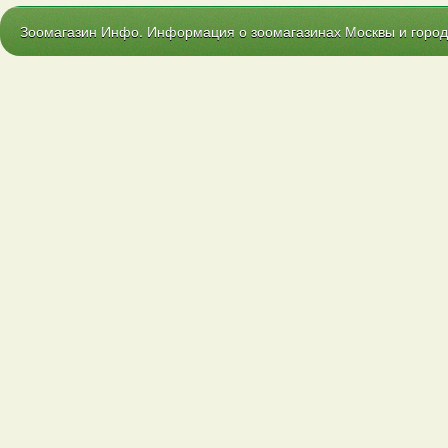
Зоомагазин Инфо. Информация о зоомагазинах Москвы и городо