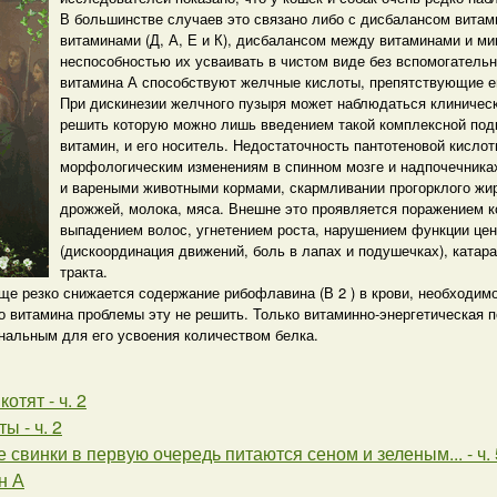
В большинстве случаев это связано либо с дисбалансом вита
витаминами (Д, А, Е и К), дисбалансом между витаминами и ми
неспособностью их усваивать в чистом виде без вспомогатель
витамина А способствуют желчные кислоты, препятствующие е
При дискинезии желчного пузыря может наблюдаться клиническ
решить которую можно лишь введением такой комплексной подк
витамин, и его носитель. Недостаточность пантотеновой кислот
морфологическим изменениям в спинном мозге и надпочечниках
и вареными животными кормами, скармливании прогорклого жир
дрожжей, молока, мяса. Внешне это проявляется поражением ко
выпадением волос, угнетением роста, нарушением функции це
(дискоординация движений, боль в лапах и подушечках), ката
тракта.
е резко снижается содержание рибофлавина (В 2 ) в крови, необходимо
го витамина проблемы эту не решить. Только витаминно-энергетическая 
нальным для его усвоения количеством белка.
отят - ч. 2
ы - ч. 2
 свинки в первую очередь питаются сеном и зеленым... - ч. 
н А