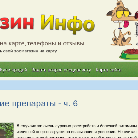
Купи-продай
Задать вопрос специалисту
Карта сайта
е препараты - ч. 6
В случаях же очень суровых расстройств и болезней витамины 
излишней энергонагрузки на всасывание и усвоение. Не считая 
исследователей показано, что у кошек и собак очень редко наб