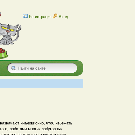
Регистрация
Вход
назначают инъекционно, чтоб избежать
того, работами многих забугорных
людается авитаминоз в чистом виде.