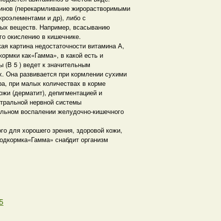
минов (перекармливание жирорастворимыми
кроэлементами и др), либо с
ных веществ. Например, всасыванию
го окислению в кишечнике.
ая картина недостаточности витамина А,
ормки как«Гамма», в какой есть и
ы (В 5 ) ведет к значительным
. Она развивается при кормлении сухими
а, при малых количествах в корме
жи (дерматит), депигментацией и
нтральной нервной системы
ральном воспалении желудочно-кишечного
го для хорошего зрения, здоровой кожи,
подкормка«Гамма» снабдит организм
5