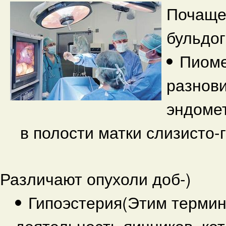
Почаще
бульдог
Пиоме
разнов
эндомет
в полости матки слизисто-
Различают опухоли доб-)
Гипоэстерия(Этим терми
деятельность яичников, ко