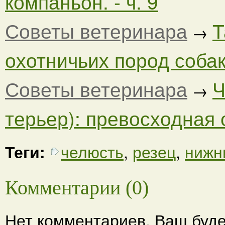
компаньон. - ч. 9
Советы ветеринара
Т
→
охотничьих пород собак.
Советы ветеринара
Ч
→
терьер): превосходная ох
Теги:
челюсть
,
резец
,
нижн
Комментарии (0)
Нет комментариев. Ваш буде