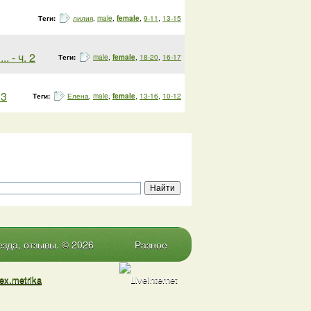
Теги:
лилия
,
male
,
female
,
9-11
,
13-15
 - ч. 2
Теги:
male
,
female
,
18-20
,
16-17
 3
Теги:
Елена
,
male
,
female
,
13-16
,
10-12
зда, отзывы. © 2026
Разное