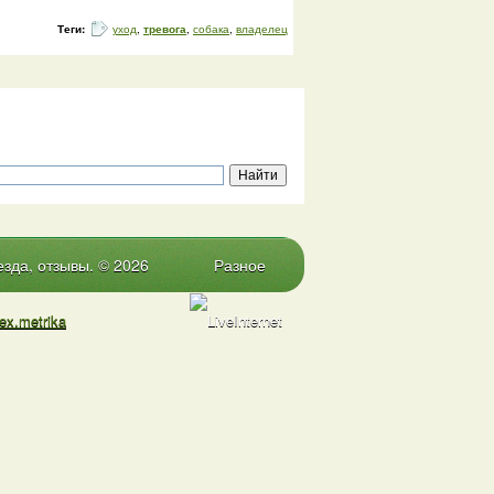
Теги:
уход
,
тревога
,
собака
,
владелец
зда, отзывы. © 2026
Разное