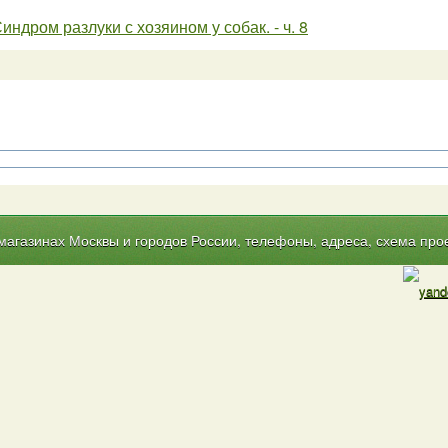
индром разлуки с хозяином у собак. - ч. 8
газинах Москвы и городов России, телефоны, адреса, схема прое