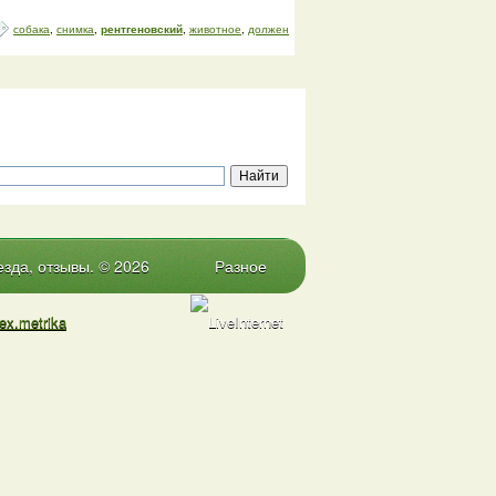
собака
,
снимка
,
рентгеновский
,
животное
,
должен
зда, отзывы. © 2026
Разное