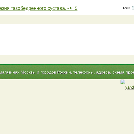
зия тазобедренного сустава. - ч. 5
Теги:
газинах Москвы и городов России, телефоны, адреса, схема прое