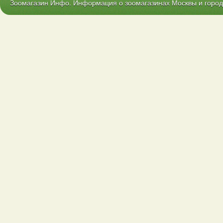
Зоомагазин Инфо. Информация о зоомагазинах Москвы и городо