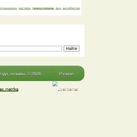
етрациклин
,
раствор
,
гидрохлорида
,
вод
,
антибиотик
зда, отзывы. © 2026
Разное