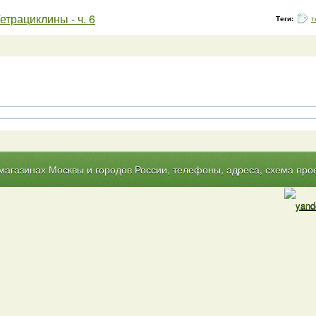
етрациклины - ч. 6
Теги:
т
газинах Москвы и городов России, телефоны, адреса, схема прое