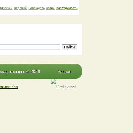
тический
,
нервный
,
наблюдать
,
калий
,
возбудимость
зда, отзывы. © 2026
Разное