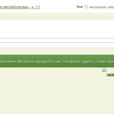
я метаболизма - ч. 11
Теги:
пространство
,
осмо
газинах Москвы и городов России, телефоны, адреса, схема прое