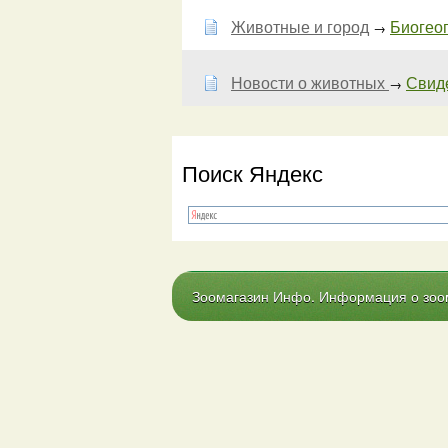
Животные и город
Биогео
→
Новости о животных
Свид
→
Поиск Яндекс
Зоомагазин Инфо. Информация о зоома