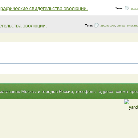
графические свидетельства эволюции.
Теги:
усло
етельства эволюции.
Теги:
эволюция
,
свидетельств
газинах Москвы и городов России, телефоны, адреса, схема прое