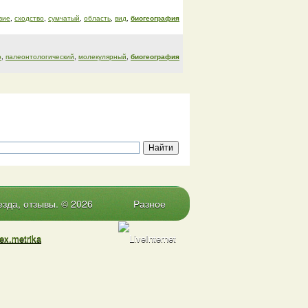
вие
,
сходство
,
сумчатый
,
область
,
вид
,
биогеография
о
,
палеонтологический
,
молекулярный
,
биогеография
зда, отзывы. © 2026
Разное