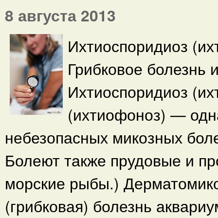
8 августа 2013
Ихтиоспоридиоз (их
Грибковое болезнь и
Ихтиоспоридиоз (их
(ихтиофоноз) — одн
небезопасных микозных бол
Болеют также прудовые и п
морские рыбы.) Дерматомик
(грибковая) болезнь аквари