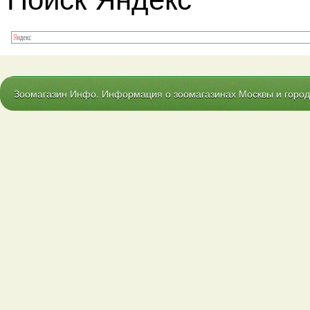
Зоомагазин Инфо. Информация о зоомагазинах Москвы и городо