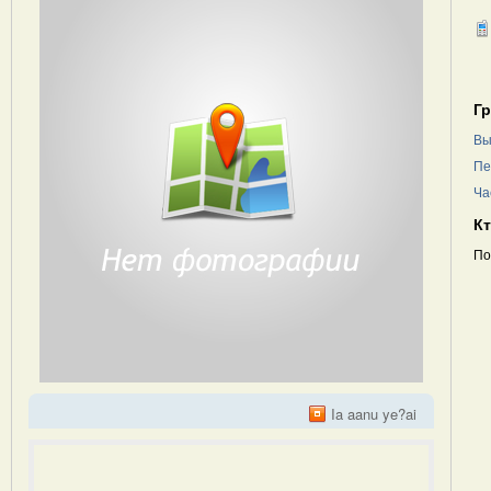
Г
Вы
Пе
Ча
К
По
Ia aanu ye?ai