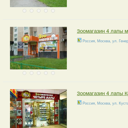
Зоомагазин 4 лапы 
Россия, Москва, ул. Гене
Зоомагазин 4 лапы 
Россия, Москва, ул. Куст