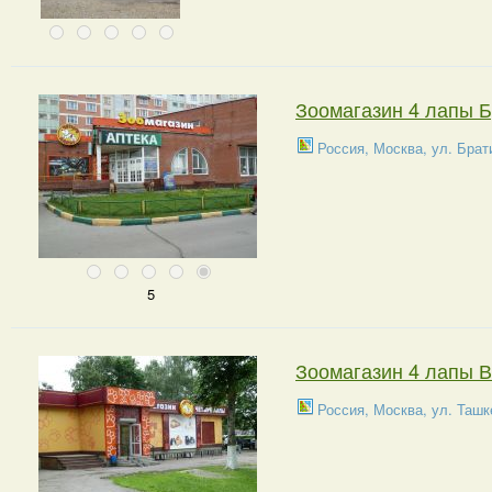
Зоомагазин 4 лапы 
Россия, Москва, ул. Брат
5
Зоомагазин 4 лапы 
Россия, Москва, ул. Ташк