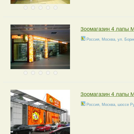
Зоомагазин 4 лапы 
Россия, Москва, ул. Бори
Зоомагазин 4 лапы 
Россия, Москва, шоссе Ру