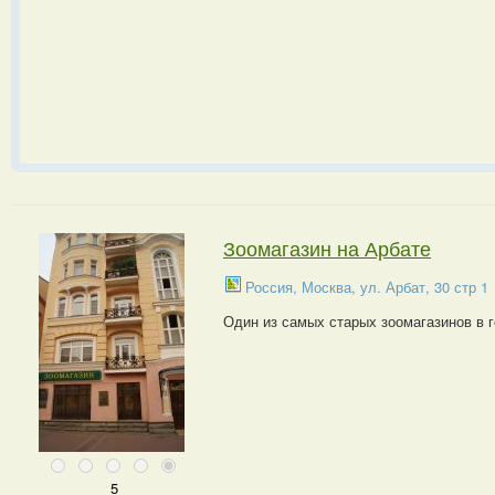
Зоомагазин на Арбате
Россия, Москва, ул. Арбат, 30 стр 1
Один из самых старых зоомагазинов в 
5