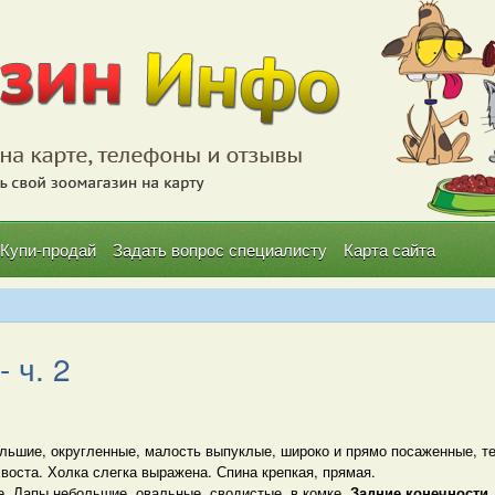
Купи-продай
Задать вопрос специалисту
Карта сайта
 ч. 2
льшие, округленные, малость выпуклые, широко и прямо посаженные, те
воста. Холка слегка выражена. Спина крепкая, прямая.
е. Лапы небольшие, овальные, сводистые, в комке.
Задние конечности.