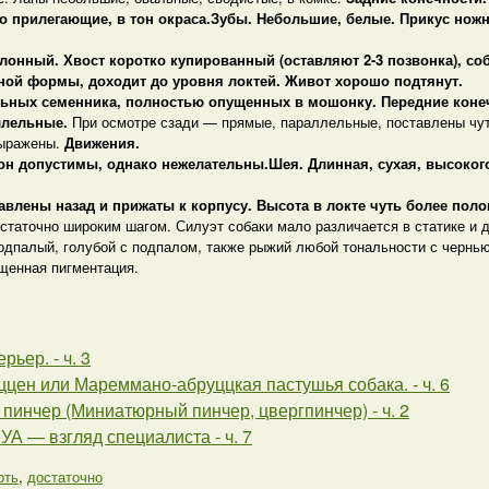
о прилегающие, в тон окраса.
Зубы.
Небольшие, белые. Прикус ножн
лонный. Хвост коротко купированный (оставляют 2-3 позвонка), соб
ной формы, доходит до уровня локтей. Живот хорошо подтянут.
льных семенника, полностью опущенных в мошонку.
Передние коне
ллельные.
При осмотре сзади — прямые, параллельные, поставлены чут
выражены.
Движения.
он допустимы, однако нежелательны.
Шея.
Длинная, сухая, высокого
равлены назад и прижаты к корпусу. Высота в локте чуть более пол
статочно широким шагом. Силуэт собаки мало различается в статике и 
дпалый, голубой с подпалом, также рыжий любой тональности с чернью
щенная пигментация.
рьер. - ч. 3
ен или Мареммано-абруццкая пастушья собака. - ч. 6
пинчер (Миниатюрный пинчер, цвергпинчер) - ч. 2
 — взгляд специалиста - ч. 7
оть
,
достаточно