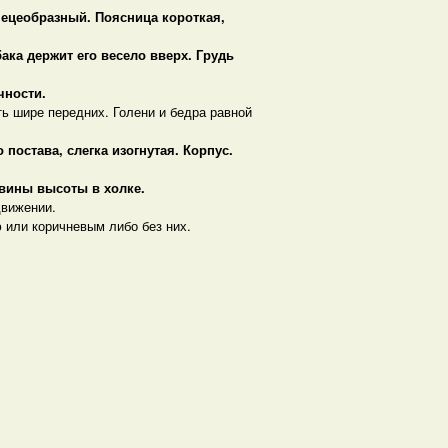
ецеобразный. Поясница короткая,
ака держит его весело вверх. Грудь
чности.
ь шире передних. Голени и бедра равной
 постава, слегка изогнутая.
Корпус.
овины высоты в холке.
движении.
 или коричневым либо без них.