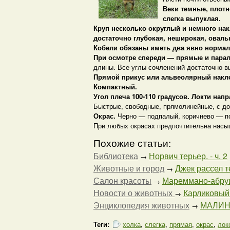
Веки темные, плотн
слегка выпуклая.
Круп несколько округлый и немного нак
достаточно глубокая, неширокая, оваль
Кобели обязаны иметь два явно норма
При осмотре спереди — прямые и пара
длины. Все углы сочленений достаточно 
Прямой прикус или альвеолярный накл
Компактный.
Угол плеча 100-110 градусов. Локти нап
Быстрые, свободные, прямолинейные, с до
Окрас.
Черно — подпалый, коричнево — по
При любых окрасах предпочтительна насы
Похожие статьи:
Библиотека
Норвич терьер. - ч. 2
→
Животные и город
Джек рассел те
→
Салон красоты
Мареммано-абруцц
→
Новости о животных
Карликовый 
→
Энциклопедия животных
МАЛИНУА
→
Теги:
холка
,
слегка
,
прямая
,
окрас
,
лок