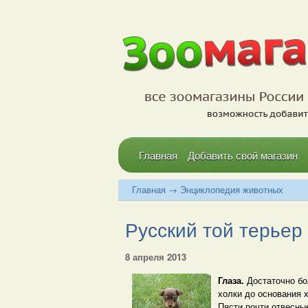
Главная
Добавить свой магазин
Главная
→
Энциклопедия животных
Русский той терьер -
8 апреля 2013
Глаза.
Достаточно бо
холки до основания х
Пясти почти отвесны