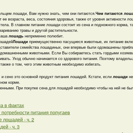
льцем лошади, Вам нужно знать, чем они питаются.
Чем питаются лош
 ее возраста, веса, состояния здоровья, также от уровня активности л
тела. В главном питание лошади состоит из сена и подножного корма, т
вариванию травы и другой растительности.
Ваша
лошадь
непременно полюбит.
лошадей
Лошади
приемущественно пасущиеся животные, их питание вклю
дставители семейства лошадиных, они впервые были одомашнены приблизи
домашненными животными. Если Вы собираетесь стать гордыми хозяевам
аживать. Уход обычно начинается со здорового питания. Поэтому владе
 также о том, чего этим животным необходимо избегать.
и сено это основной продукт питания лошадей. Кстати, если
лошади
не
ном корме.
енными. При покупке сена для лошадей необходимо чтобы на ней не был
а в фактах
 потребности питания попугаев
 лошадей - ч. 2
ей - ч. 3