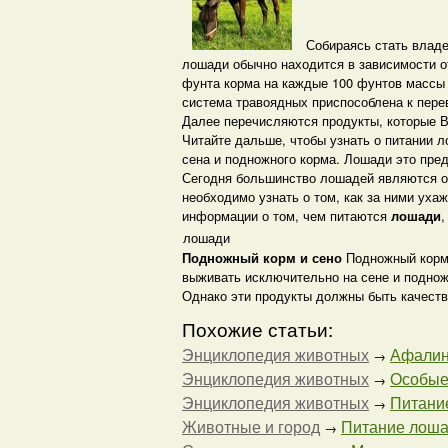
Собираясь стать владе
лошади обычно находится в зависимости от
фунта корма на каждые 100 фунтов массы 
система травоядных приспособлена к пере
Далее перечисляются продукты, которые 
Читайте дальше, чтобы узнать о питании 
сена и подножного корма. Лошади это пре
Сегодня большинство лошадей являются о
необходимо узнать о том, как за ними ух
информации о том, чем питаются
лошади
,
лошади
Подножный корм и сено
Подножный корм 
выживать исключительно на сене и поднож
Однако эти продукты должны быть качеств
Похожие статьи:
Энциклопедия животных
Афалин
→
Энциклопедия животных
Особые
→
Энциклопедия животных
Питание
→
Животные и город
Питание лошад
→