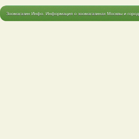
Зоомагазин Инфо. Информация о зоомагазинах Москвы и городо