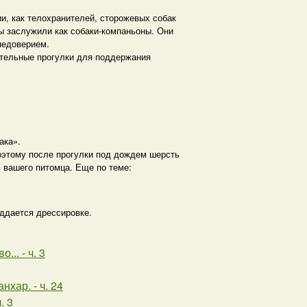
и, как телохранителей, сторожевых собак
ы заслужили как собаки-компаньоны. Они
недоверием.
ительные прогулки для поддержания
ака».
поэтому после прогулки под дождем шерсть
 вашего питомца. Еще по теме:
оддается дрессировке.
.. - ч. 3
хар. - ч. 24
. 3