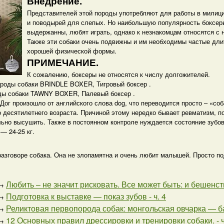
Внедрение.
Представителей этой породы употребляют для работы в милици
и поводырей для слепых. Но наибольшую популярность боксер
выдержанны, любят играть, однако к незнакомцам относятся с 
Также эти собаки очень подвижны и им необходимы частые дл
хорошей физической формы.
ПРИМЕЧАНИЕ.
К сожалению, боксеры не относятся к числу долгожителей.
ороды собаки BRINDLE BOXER, Тигровый боксер .
ды собаки TAWNY BOXER, Палевый боксер .
Дог произошло от английского слова dog, что переводится просто – «соб
 десятилетнего возраста. Причиной этому нередко бывает ревматизм, 
ьно высушить. Также в постоянном контроле нуждается состояние зубов
— 24-25 кг.
разговоре собака. Она не злопамятна и очень любит малышей. Просто п
Любить – не значит рисковать. Все может быть: и бешенство.
→
Подготовка к выставке — показ зубов - ч. 4
→
Реликтовая первопорода собак: монгольская овчарка — бан
→
12 Основных правил дрессировки и тренировки собаки. - ч
→