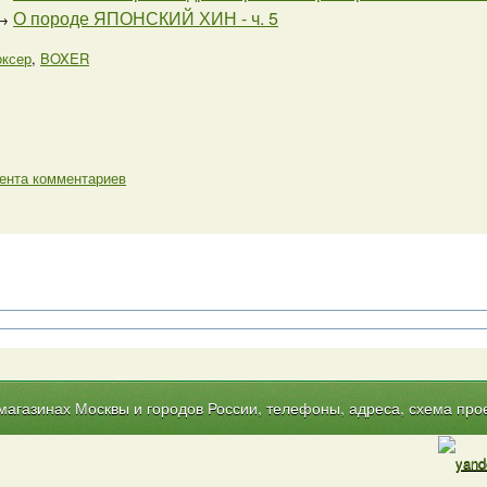
О породе ЯПОНСКИЙ ХИН - ч. 5
→
оксер
,
BOXER
ента комментариев
газинах Москвы и городов России, телефоны, адреса, схема прое