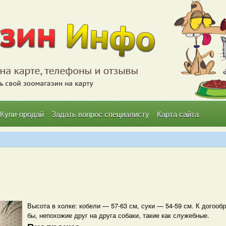
Купи-продай
Задать вопрос специалисту
Карта сайта
Высота в холке: кобели — 57-63 см, суки — 54-59 см. К догоо
бы, непохожие друг на друга собаки, такие как служебные.