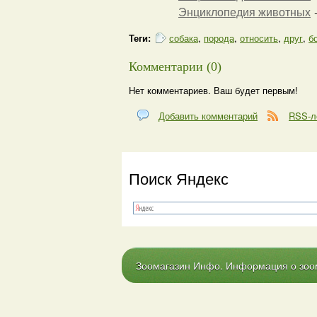
Энциклопедия животных
Теги:
собака
,
порода
,
относить
,
друг
,
б
Комментарии (0)
Нет комментариев. Ваш будет первым!
Добавить комментарий
RSS-л
Поиск Яндекс
Зоомагазин Инфо. Информация о зоома