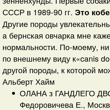
зенненхунды. Первые собаки
СССР в 1989-90 гг.
Это кобе
Другие породы увлекательны
а бернская овчарка мне каже
нормальноcти. По-моему, ни 
по внешнему виду к«canis do
другой породы, к которой мо
Альберт Хайм
ОЛАНА з ГАНДЛЕГО ДВОР
Федоровичева Е., Москв