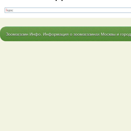
Зоомагазин Инфо. Информация о зоомагазинах Москвы и городо