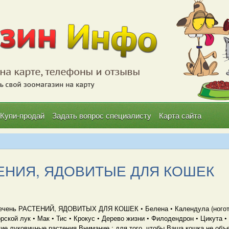
Купи-продай
Задать вопрос специалисту
Карта сайта
ЕНИЯ, ЯДОВИТЫЕ ДЛЯ КОШЕК
ечень РАСТЕНИЙ, ЯДОВИТЫХ ДЛЯ КОШЕК • Белена • Календула (ноготки
рской лук • Мак • Тис • Крокус • Дерево жизни • Филодендрон • Цикута 
гие луковичные растения Внимание : для того, чтобы Ваша кошка не объ