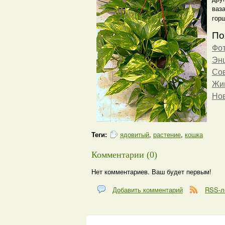
ваз
гор
По
Фо
Эн
Со
Жив
Но
Теги:
ядовитый
,
растение
,
кошка
Комментарии (0)
Нет комментариев. Ваш будет первым!
Добавить комментарий
RSS-л