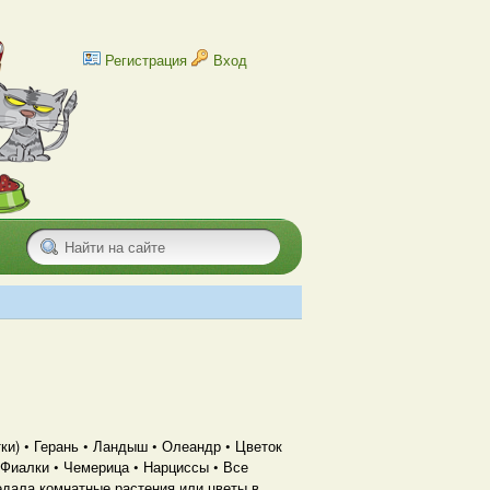
Регистрация
Вход
) • Герань • Ландыш • Олеандр • Цветок
• Фиалки • Чемерица • Нарциссы • Все
едала комнатные растения или цветы в