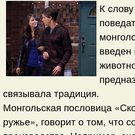
К слову
поведа
монгол
введен 
животн
предназ
связывала традиция.
Монгольская пословица «Ско
ружье», говорит о том, что 