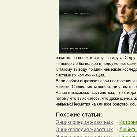
разительно непохожи друг на друга. С дру
— повергло бы волков в недоумение: сами 
К такому выводу пришли немецкие исследо
системе их коммуникации.
Если собаки выражают свои настроения и н
мимики. Специалисты насчитали у волков б
Ранее высказывалась гипотеза, что кажда
потому что выяснилось, что даже щенки, 
навыках.Несмотря на близкое родство, соба
Похожие статьи:
Энциклопедия животных
История
→
Энциклопедия животных
Любить 
→
Энциклопедия животных
Поведен
→