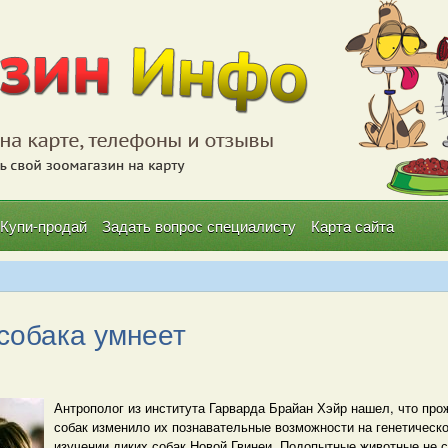
Купи-продай
Задать вопрос специалисту
Карта сайта
собака умнеет
Антрополог из института Гарварда Брайан Хэйр нашел, что пр
собак изменило их познавательные возможности на генетическ
изучении диких собак Новой Гвинеи. Подопытные животные не 