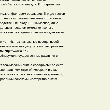
орой была спрятана еда. В то время как
ослужил фактором эволюции. В ряде тестов
спели в осознании человечьих сигналов
 родственник людей — шимпанзе, либо
в дальнем прошлом имели контакты с
и в качестве «диких», не могли адекватно
 хотя бы так как разные породы порой
 заливистого лая до угрожающего рычания,
http://www.aif.ru/
 обнаружили существенные различия в
ют взаимопонимания с сородичами за счет
но наличием строгой иерархии в стае.
версия оказалась не вполне совершенной,
зрослыми собаками мастерство в этих