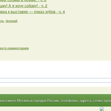
ку! А я хочу собаку! - ч. 2
вка к выставке — показ зубов - ч. 4
олк
,
близкий
ента комментариев
газинах Москвы и городов России, телефоны, адреса, схема прое