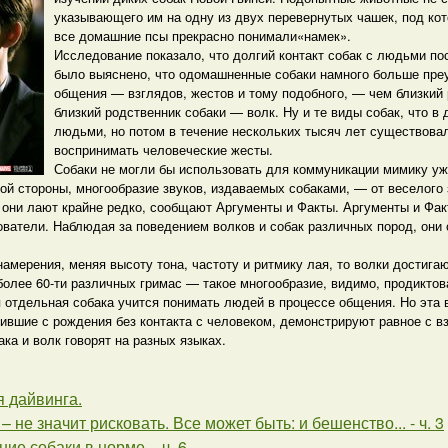
указывающего им на одну из двух перевернутых чашек, под кот
все домашние псы прекрасно понимали«намек».
Исследование показало, что долгий контакт собак с людьми п
было выяснено, что одомашненные собаки намного больше преу
общения — взглядов, жестов и тому подобного, — чем близкий
близкий родственник собаки — волк. Ну и те виды собак, что 
людьми, но потом в течение нескольких тысяч лет существовал
воспринимать человеческие жесты.
Собаки не могли бы использовать для коммуникации мимику уже
гой стороны, многообразие звуков, издаваемых собаками, — от веселого
они лают крайне редко, сообщают Аргументы и Факты. Аргументы и Факты 
ватели. Наблюдая за поведением волков и собак различных пород, они
амерения, меняя высоту тона, частоту и ритмику лая, то волки достига
олее 60-ти различных гримас — такое многообразие, видимо, продиктова
я отдельная собака учится понимать людей в процессе общения. Но эта 
жившие с рождения без контакта с человеком, демонстрируют равное с в
ка и волк говорят на разных языках.
 дайвинга.
– не значит рисковать. Все может быть: и бешенство... - ч. 3
ие собаки в норме. - ч. 6