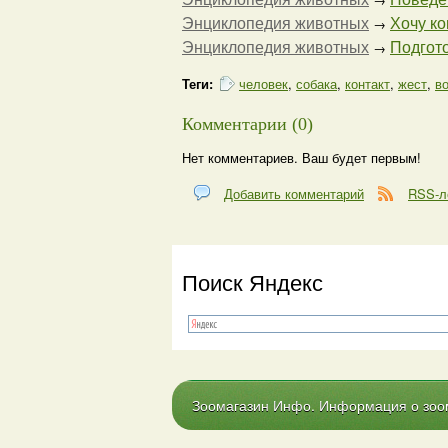
Энциклопедия животных
Хочу кош
→
Энциклопедия животных
Подгото
→
Теги:
человек
,
собака
,
контакт
,
жест
,
в
Комментарии (0)
Нет комментариев. Ваш будет первым!
Добавить комментарий
RSS-л
Поиск Яндекс
Зоомагазин Инфо. Информация о зоома