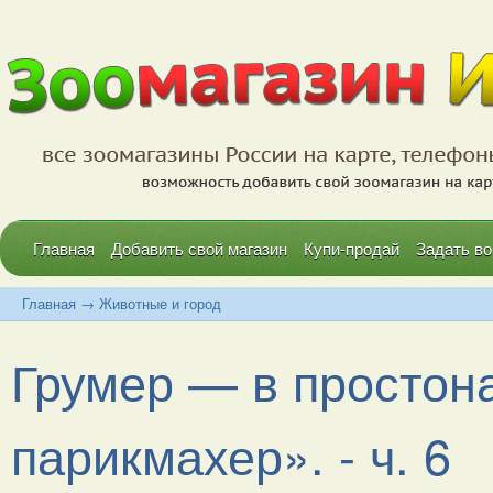
Главная
Добавить свой магазин
Купи-продай
Задать во
Главная
→
Животные и город
Грумер — в простон
парикмахер». - ч. 6