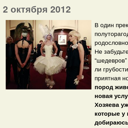
2 октября 2012
В один пре
полутораго
родословно
Не забудьт
“шедевров”
ли грубост
приятная н
пород живо
новая усл
Хозяева уж
которые у 
добираюсь 