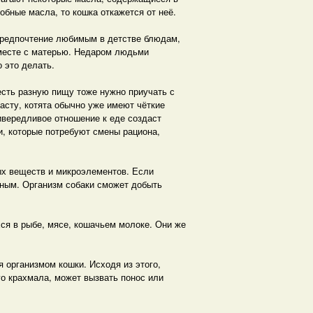
бные масла, то кошка откажется от неё.
 предпочтение любимым в детстве блюдам,
вместе с матерью. Недаром людьми
 это делать.
 есть разную пищу тоже нужно приучать с
асту, котята обычно уже имеют чёткие
ривередливое отношение к еде создаст
и, которые потребуют смены рациона,
ых веществ и микроэлементов. Если
ядным. Организм собаки сможет добыть
ся в рыбе, мясе, кошачьем молоке. Они же
 организмом кошки. Исходя из этого,
о крахмала, может вызвать понос или