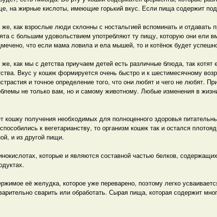
е, на жирные кислоты, имеющие горький вкус. Если пища содержит подо
к же, как взрослые люди склонны с ностальгией вспоминать и отдавать
тята с большим удовольствием употребляют ту пищу, которую они ели 
мечено, что если мама ловила и ела мышей, то и котёнок будет успешно
 же, как мы с детства приучаем детей есть различные блюда, так котят
ства. Вкус у кошек формируется очень быстро и к шестимесячному возр
страстия и точное определение того, что они любят и чего не любят. П
облемы не только вам, но и самому животному. Любые изменения в жизн
т кошку получения необходимых для полноценного здоровья питательн
способились к вегетарианству, то организм кошек так и остался плото
ой, и из другой пищи.
нокислотах, которые и являются составной частью белков, содержащих
одуктах.
ржимое её желудка, которое уже переварено, поэтому легко усваивается
арительно сварить или обработать. Сырая пища, которая содержит мног