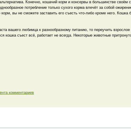
альтернатива. Конечно, кошачий корм и консервы в большинстве своём 
днообразное потребление только сухого корма влечёт за собой ожирение
 корм, вы не сможете заставить его съесть что-либо кроме него. Кошка б
раста вашего любимца к разнообразному питанию, то переучить взрослое
ся кошка съест всё, работает не всегда. Некоторые животные притронутс
ента комментариев