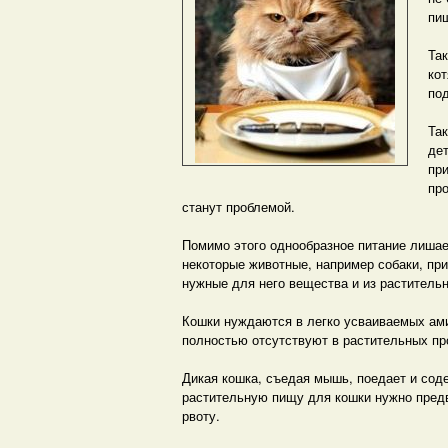
пищ
Та
ко
под
Так
дет
при
пр
станут проблемой.
Помимо этого однообразное питание лишае
некоторые животные, например собаки, при
нужные для него вещества и из растительн
Кошки нуждаются в легко усваиваемых ами
полностью отсутствуют в растительных пр
Дикая кошка, съедая мышь, поедает и соде
растительную пищу для кошки нужно предв
рвоту.