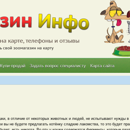
Купи-продай
Задать вопрос специалисту
Карта сайта
шки, в отличие от некоторых животных и людей, не испытывают нужды в
и вы не будете предлагать котёнку сладкие лакомства, то это будет пр
будет, есть никогда. Во рту у кошки содержатся ферменты, которые ра