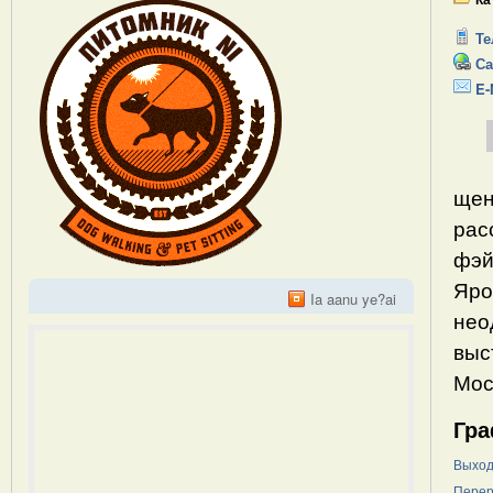
Те
Са
E-
щен
рас
фэй
Яро
Ia aanu ye?ai
нео
выс
Мос
Гра
Выход
Перер