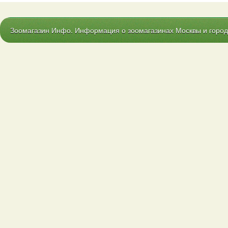
Зоомагазин Инфо. Информация о зоомагазинах Москвы и городо