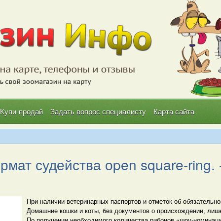
Купи-продай
Задать вопрос специалисту
Карта сайта
мат судейства оpen square-ring. -
При наличии ветеринарных паспортов и отметок об обязательн
Домашние кошки и коты, без документов о происхождении, лиш
По получении необходимого количества рибонов «шоу-номинац