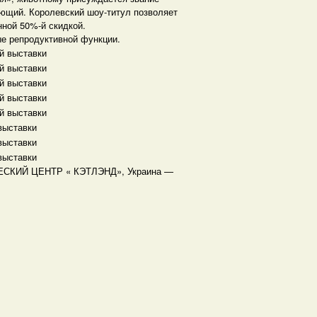
ряющий. Королевский шоу-титул позволяет
нной 50%-й скидкой.
е репродуктивной функции.
й выставки
й выставки
й выставки
й выставки
й выставки
выставки
выставки
выставки
ЧЕСКИЙ ЦЕНТР « КЭТЛЭНД», Украина —