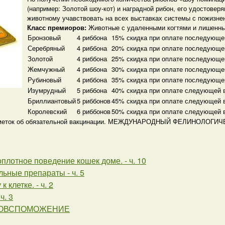
(например: Золотой шоу-кот) и наградной рибон, его удостове
животному учавствовать на всех выставках системы с пожизне
Класс премиоров:
Животные с удаленными когтями и лишенны
Бронзовый
4 риббона
15% скидка при оплате последующе
Серебряный
4 риббона
20% скидка при оплате последующе
Золотой
4 риббона
25% скидка при оплате последующе
Жемчужный
4 риббона
30% скидка при оплате последующе
Рубиновый
4 риббона
35% скидка при оплате последующе
Изумрудный
5 риббона
40% скидка при оплате следующей 
Бриллиантовый
5 риббонов
45% скидка при оплате следующей 
Королевский
6 риббонов
50% скидка при оплате следующей 
 отметок об обязательной вакцинации. МЕЖДУНАРОДНЫЙ ФЕЛИНОЛОГИ
плотное поведение кошек доме. - ч. 10
ьные препараты - ч. 5
к клетке. - ч. 2
ч. 3
ДОВСПОМОЖЕНИЕ